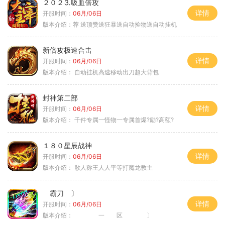
２０２⒊吸血倍攻
详情
开服时间：
06月/06日
版本介绍：
荐 送顶赞送狂暴送自动捡物送自动挂机
新倍攻极速合击
详情
开服时间：
06月/06日
版本介绍：
自动挂机高速移动出刀超大背包
封神第二部
详情
开服时间：
06月/06日
版本介绍：
千件专属一怪物一专属首爆?励?高额?
１８０星辰战神
详情
开服时间：
06月/06日
版本介绍：
散人称王人人平等打魔龙教主
霸刀 〕
详情
开服时间：
06月/06日
版本介绍：
一 区 〕