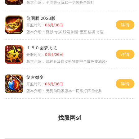
版本介绍：
全网最火沉默一切装备全靠打
龍图腾·2023版
详情
开服时间：
06月/06日
版本介绍：
沉默·专属·线索·剧情·密室·秘境·奇遇.
１８０圆梦火龙
详情
开服时间：
06月/06日
版本介绍：
战神狂爆自动捡物剑甲全爆免费满级-
复古微变
详情
开服时间：
06月/06日
版本介绍：
无赞助独家版本一切靠打怀旧经典
找服网sf