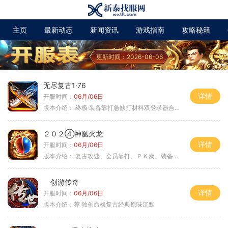
主页
最新动态
新闻资讯
游戏指南
攻略秘籍
更新时间：2026-06-06
无尽复古1·76
详情
开服时间：
06月/06日
版本介绍：
终极·装备靠打急缺打材料双登录器合区
２０２④神凰火龙
详情
开服时间：
06月/06日
版本介绍：
复古攻速、会员靠打、ＰＫ爽、装备全爆
创游传奇
详情
开服时间：
06月/06日
版本介绍：
荐 独创命格复古经典原味沉默