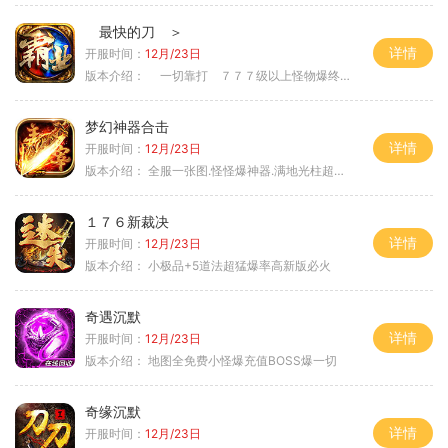
最快的刀 ＞
详情
开服时间：
12月/23日
版本介绍：
一切靠打 ７７７级以上怪物爆终极 ＞
梦幻神器合击
详情
开服时间：
12月/23日
版本介绍：
全服一张图.怪怪爆神器.满地光柱超激情
１７６新裁决
详情
开服时间：
12月/23日
版本介绍：
小极品+5道法超猛爆率高新版必火
奇遇沉默
详情
开服时间：
12月/23日
版本介绍：
地图全免费小怪爆充值BOSS爆一切
奇缘沉默
详情
开服时间：
12月/23日