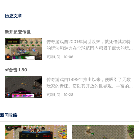
历史文章
新开超变传世
传奇游戏自2001年问世以来，就凭借其独特
的玩法和魅力在全球范围内积累了庞大的玩家
基础。游戏中的自由度极高，玩家可以选择不
更新时间：10-06
同的职业进行角色扮演
sf合击.1.80
传奇游戏自1999年推出以来，便吸引了无数
玩家的青睐。它以其开放的世界观、丰富的角
色扮演元素以及多样的社交玩法，成为了无数
更新时间：10-28
玩家心中的经典。作为
新闻攻略