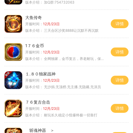
版本介绍：
加Q群:754732063
大鱼传奇
详情
开服时间：
12月/23日
版本介绍：
三天合区沙奖8888让沉默不再沉默
1７６金币
详情
开服时间：
12月/23日
版本介绍：
全网独家，金币复古，养老耐玩，保底回収
１.８０独家战神
详情
开服时间：
12月/23日
版本介绍：
无沙捐.无顶榜.无主播.无隐藏.无演员
７６复古合击
详情
开服时间：
12月/23日
版本介绍：
耐玩长久稳定小怪爆终极一切靠打
斩魂神器 ＞