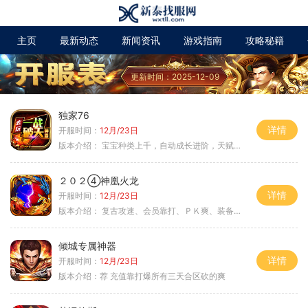
主页
最新动态
新闻资讯
游戏指南
攻略秘籍
更新时间：2025-12-09
独家76
详情
开服时间：
12月/23日
版本介绍：
宝宝种类上千，自动成长进阶，天赋培养
２０２④神凰火龙
详情
开服时间：
12月/23日
版本介绍：
复古攻速、会员靠打、ＰＫ爽、装备全爆
倾城专属神器
详情
开服时间：
12月/23日
版本介绍：
荐 充值靠打爆所有三天合区砍的爽