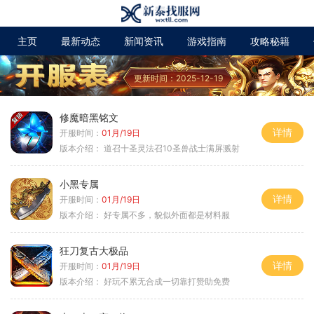
主页
最新动态
新闻资讯
游戏指南
攻略秘籍
更新时间：2025-12-19
修魔暗黑铭文
详情
开服时间：
01月/19日
版本介绍：
道召十圣灵法召10圣兽战士满屏溅射
小黑专属
详情
开服时间：
01月/19日
版本介绍：
好专属不多，貌似外面都是材料服
狂刀复古大极品
详情
开服时间：
01月/19日
版本介绍：
好玩不累无合成一切靠打赞助免费