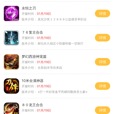
永恒之刃
详情
开服时间：
01月/19日
版本介绍：
真实沙奖１２８８８公益微变单职业
７６复古合击
详情
开服时间：
01月/19日
版本介绍：
耐玩长久稳定小怪爆终极一切靠打
梦幻西游神宠篇
详情
开服时间：
01月/19日
版本介绍：
全新副本等你来战
10米全满神器
详情
开服时间：
01月/19日
版本介绍：
≤打一件好装备平民瞬间翻身变土豪≥
８０龙王合击
详情
开服时间：
01月/19日