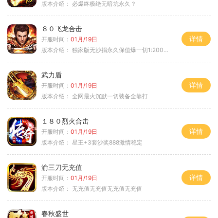
版本介绍：
必爆终极绝无暗坑永久？
８０飞龙合击
详情
开服时间：
01月/19日
版本介绍：
独家版无沙捐永久保值爆一切1:2000回1
武力盾
详情
开服时间：
01月/19日
版本介绍：
全网最火沉默一切装备全靠打
１８０烈火合击
详情
开服时间：
01月/19日
版本介绍：
星王+3套沙奖888激情稳定
渝三刀无充值
详情
开服时间：
01月/19日
版本介绍：
无充值无充值无充值无充值
春秋盛世