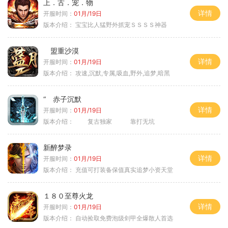
上．古．宠．物
详情
开服时间：
01月/19日
版本介绍：
宝宝比人猛野外抓宠ＳＳＳＳ神器
盟重沙漠
详情
开服时间：
01月/19日
版本介绍：
攻速,沉默,专属,吸血,野外,追梦,暗黑
“ 赤子沉默
详情
开服时间：
01月/19日
版本介绍：
复古独家 靠打无坑
新醉梦录
详情
开服时间：
01月/19日
版本介绍：
充值可打装备保值真实追梦小资天堂
１８０至尊火龙
详情
开服时间：
01月/19日
版本介绍：
自动捡取免费泡级剑甲全爆散人首选