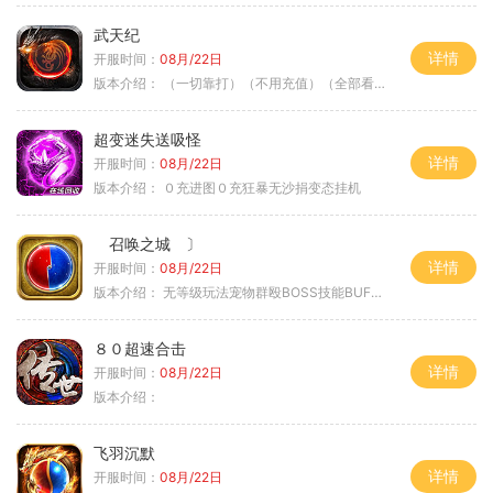
武天纪
详情
开服时间：
08月/22日
版本介绍：
（一切靠打）（不用充值）（全部看脸）
超变迷失送吸怪
详情
开服时间：
08月/22日
版本介绍：
０充进图０充狂暴无沙捐变态挂机
召唤之城 〕
详情
开服时间：
08月/22日
版本介绍：
无等级玩法宠物群殴BOSS技能BUFF铭文B
８０超速合击
详情
开服时间：
08月/22日
版本介绍：
飞羽沉默
详情
开服时间：
08月/22日