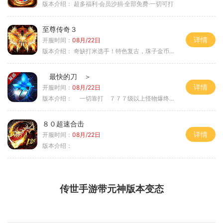
版本介绍：
超多福利·会员沙捐·全部免费·一切可打
至尊传奇３
详情
开服时间：
08月/22日
版本介绍：
奇缺打米选手！特色复古，珠子金币释放珠子
最快的刀 ＞
详情
开服时间：
08月/22日
版本介绍：
一切靠打 ７７７级以上怪物爆终极 ＞
８０超速合击
详情
开服时间：
08月/22日
版本介绍：
传世手游带元神版本变态