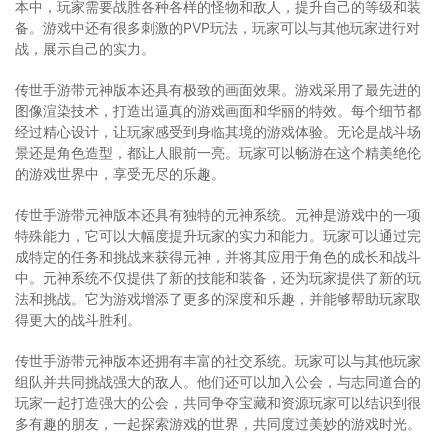
本中，玩家需要战胜各种各样的怪物和敌人，提升自己的等级和装
备。游戏中还有很多刺激的PVP玩法，玩家可以与其他玩家进行对
战，展示自己的实力。
传世手游带元神版本还具有极致的画面效果。游戏采用了最先进的
图像渲染技术，打造出逼真的游戏画面和华丽的特效。每个细节都
经过精心设计，让玩家感受到身临其境的游戏体验。无论是战斗场
景还是角色造型，都让人眼前一亮。玩家可以畅游在这个精美绝伦
的游戏世界中，享受无尽的乐趣。
传世手游带元神版本还具有独特的元神系统。元神是游戏中的一项
特殊能力，它可以大幅度提升玩家的实力和能力。玩家可以通过完
成特定的任务和挑战来获得元神，并将其应用于角色的成长和战斗
中。元神系统不仅提供了新的技能和装备，还为玩家提供了新的玩
法和挑战。它为游戏增添了更多的深度和乐趣，并能够帮助玩家取
得更大的战斗胜利。
传世手游带元神版本还拥有丰富的社交系统。玩家可以与其他玩家
组队并共同挑战强大的敌人。他们还可以加入公会，与志同道合的
玩家一起打造强大的公会，共同争夺宝藏和资源玩家可以结识到很
多有趣的朋友，一起探索游戏的世界，共同度过美妙的游戏时光。