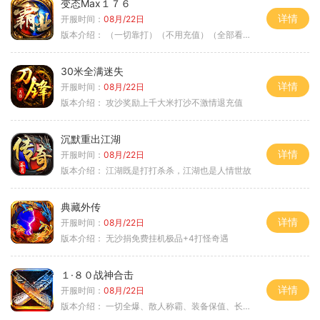
变态Max１７６
详情
开服时间：
08月/22日
版本介绍：
（一切靠打）（不用充值）（全部看脸）
30米全满迷失
详情
开服时间：
08月/22日
版本介绍：
攻沙奖励上千大米打沙不激情退充值
沉默重出江湖
详情
开服时间：
08月/22日
版本介绍：
江湖既是打打杀杀，江湖也是人情世故
典藏外传
详情
开服时间：
08月/22日
版本介绍：
无沙捐免费挂机极品+4打怪奇遇
１·８０战神合击
详情
开服时间：
08月/22日
版本介绍：
一切全爆、散人称霸、装备保值、长期耐玩