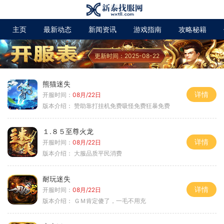
主页
最新动态
新闻资讯
游戏指南
攻略秘籍
更新时间：2025-08-22
熊猫迷失
详情
开服时间：
08月/22日
版本介绍：
赞助靠打挂机免费吸怪免费狂暴免费
１.８５至尊火龙
详情
开服时间：
08月/22日
版本介绍：
大服品质平民消费
耐玩迷失
详情
开服时间：
08月/22日
版本介绍：
ＧＭ肯定傻了，一毛不用充