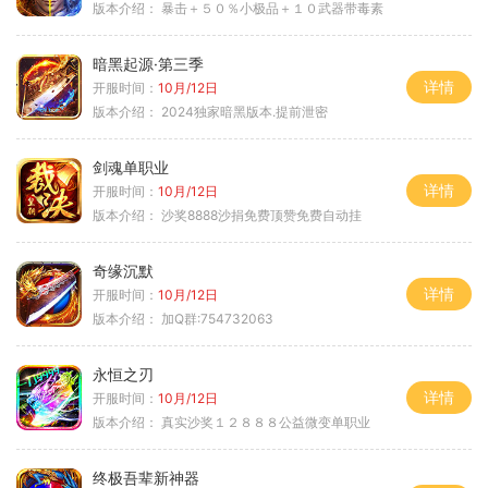
版本介绍：
暴击＋５０％小极品＋１０武器带毒素
暗黑起源·第三季
详情
开服时间：
10月/12日
版本介绍：
2024独家暗黑版本.提前泄密
剑魂单职业
详情
开服时间：
10月/12日
版本介绍：
沙奖8888沙捐免费顶赞免费自动挂
奇缘沉默
详情
开服时间：
10月/12日
版本介绍：
加Q群:754732063
永恒之刃
详情
开服时间：
10月/12日
版本介绍：
真实沙奖１２８８８公益微变单职业
终极吾辈新神器