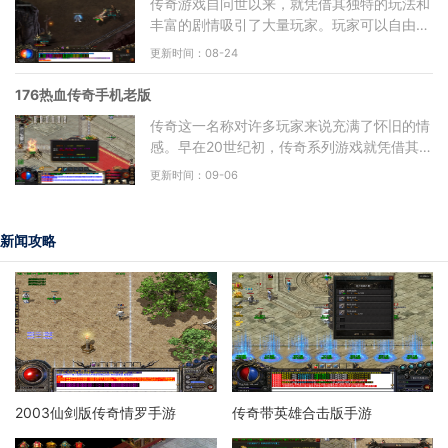
传奇游戏自问世以来，就凭借其独特的玩法和
丰富的剧情吸引了大量玩家。玩家可以自由选
择职业，进行角色扮演，体验到从新手到高手
更新时间：08-24
的成长过程。每个
176热血传奇手机老版
传奇这一名称对许多玩家来说充满了怀旧的情
感。早在20世纪初，传奇系列游戏就凭借其开
放的世界、丰富的职业系统和激情四溢的战斗
更新时间：09-06
方式赢得了无数玩
新闻攻略
2003仙剑版传奇情罗手游
传奇带英雄合击版手游