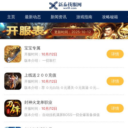
主页
最新动态
新闻资讯
游戏指南
攻略秘籍
更新时间：2025-10-12
宝宝专属
详情
开服时间：
10月/12日
版本介绍：
一切靠打
上线送２００充值
详情
开服时间：
10月/12日
版本介绍：
荐 ０元白玩·０元通关·０元装逼·０元满赞
封神火龙单职业
详情
开服时间：
10月/12日
版本介绍：
自动挂机满屏BOSS一切全爆装备保值