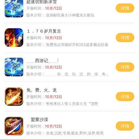
超速切割新冰雪
详情
开服时间：
10月/12日
版本介绍：
送捐献狂暴大小神魔永久耐玩
１．７６岁月复古
详情
开服时间：
10月/12日
版本介绍：
免费泡点等级好升BOSS超多极品狂暴
﹍﹍西游记﹍﹍〉
详情
开服时间：
10月/12日
版本介绍：
﹍﹍﹍你﹍没﹍玩﹍过﹍的﹍传﹍奇﹍﹍﹍〉
免。费。火。龙
详情
开服时间：
10月/12日
版本介绍：
爸爸来玩１怪１充值０充〞顶赞
盟重沙漠
详情
开服时间：
10月/12日
版本介绍：
攻速,沉默,专属,吸血,野外,追梦,暗黑