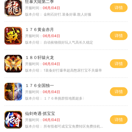
狂暴大陆第二季
详情
开服时间：
06月/04日
版本介绍：
金刚石好打.装备好暴.散人好服
１７６黄金赤月
详情
开服时间：
06月/04日
版本介绍：
自动捡物很好玩人气高长久稳定
１８０轩辕火龙
详情
开服时间：
06月/04日
版本介绍：
1装备好打爆率超高憋尿打宝不关爆率
１７６全国独一
详情
开服时间：
06月/04日
版本介绍：
１７６单挑群怪地图超多〉
仙剑奇遇·抓宝宝
详情
开服时间：
06月/04日
版本介绍：
所有怪都可成宝宝免费转区免费挂机活动