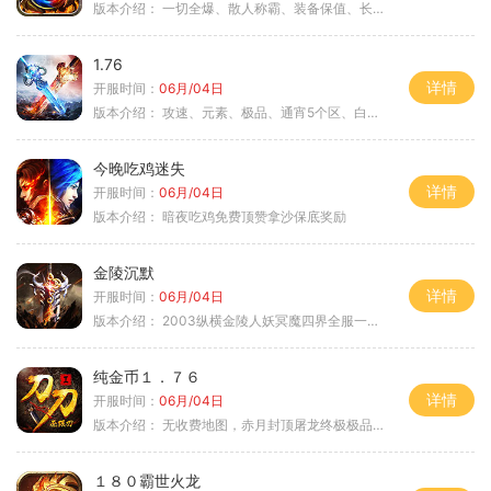
版本介绍：
一切全爆、散人称霸、装备保值、长期耐玩
1.76
详情
开服时间：
06月/04日
版本介绍：
攻速、元素、极品、通宵5个区、白天10个区
今晚吃鸡迷失
详情
开服时间：
06月/04日
版本介绍：
暗夜吃鸡免费顶赞拿沙保底奖励
金陵沉默
详情
开服时间：
06月/04日
版本介绍：
2003纵横金陵人妖冥魔四界全服一切靠
纯金币１．７６
详情
开服时间：
06月/04日
版本介绍：
无收费地图，赤月封顶屠龙终极极品＋６
１８０霸世火龙