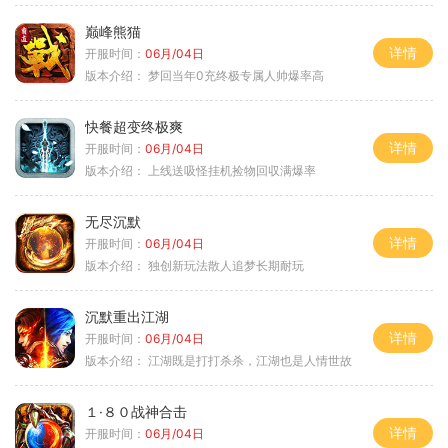
巅峰熊猫
详情
开服时间：
06月/04日
版本介绍：
梦回当年0充终极专属人帅爆率高
快餐超变终极爽
详情
开服时间：
06月/04日
版本介绍：
上线送吸怪挂机捡物回収满爆率
无尽沉默
详情
开服时间：
06月/04日
版本介绍：
独创新玩法散人追梦长期耐玩
沉默重出江湖
详情
开服时间：
06月/04日
版本介绍：
江湖既是打打杀杀，江湖也是人情世故
１·８０战神合击
详情
开服时间：
06月/04日