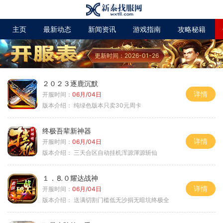
主页
最新动态
新闻资讯
游戏指南
攻略秘籍
更新时间：2026-01-26
２０２３逐鹿沉默
详情
开服时间：
06月/04日
版本介绍：
纯绿色版本只卖30元周卡
终极吾辈新神器
详情
开服时间：
06月/04日
版本介绍：
三天合区自动挂机浑源渾源斩仙
１．⒏０耀达战神
详情
开服时间：
06月/04日
版本介绍：
送满切割门槛低无沙捐无暗坑终极全