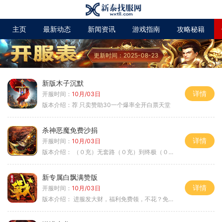
主页
最新动态
新闻资讯
游戏指南
攻略秘籍
更新时间：2025-08-23
新版木子沉默
详情
开服时间：
10月/03日
版本介绍：
荐 只卖赞助30一个爆率全开白票天堂
杀神恶魔免费沙捐
详情
开服时间：
10月/03日
版本介绍：
（０充）无套路（０充）到终极（０充）爽
新专属白飘满赞版
详情
开服时间：
10月/03日
版本介绍：
进服发大财，福利免费领，不花？免费通关！