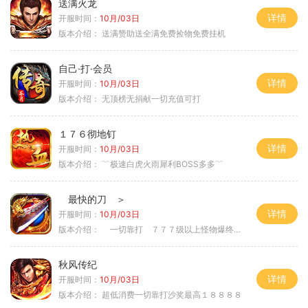
送满火龙
详情
开服时间：
10月/03日
版本介绍：
送满赞助送全满免费捡物免费挂机
自己·打·会员
详情
开服时间：
10月/03日
版本介绍：
无顶榜无捐献一切充值可打
１７６彻地钉
详情
开服时间：
10月/03日
版本介绍：
﹌极速白虎火雨犀利BOSS多多﹌
最快的刀 ＞
详情
开服时间：
10月/03日
版本介绍：
一切靠打 ７７７级以上怪物爆终极 ＞
秋风传纪
详情
开服时间：
10月/03日
版本介绍：
超低消费一切靠打沙奖最高１８８８８