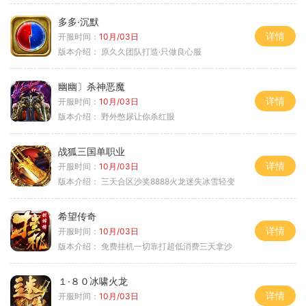
多多·沉默
详情
开服时间：
10月/03日
版本介绍：
原久久团队打造·只做良心服
幽幽〕杀神恶魔
详情
开服时间：
10月/03日
版本介绍：
野外憋尿让你杀红眼
战狐三国单职业
详情
开服时间：
10月/03日
版本介绍：
三天合区沙奖8888火龙迷失冰雪轻变
希望传奇
详情
开服时间：
10月/03日
版本介绍：
免费挂机一切靠打超低消费三天拿沙
１·８０冰啸火龙
详情
开服时间：
10月/03日