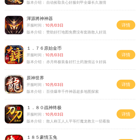
版本介绍：
自动捡取良心好服剑甲全爆长久激情
渾源將神神器
详情
开服时间：
10月/03日
版本介绍：
赞助好打地图免费没有套路散人好混
１．７６原始金币
详情
开服时间：
10月/03日
版本介绍：
赤月终极装备好打土药激情运９好搞
原神世界
详情
开服时间：
10月/03日
版本介绍：
百倍爆率千件神器超多地图探索
１．８０战神终极
详情
开服时间：
10月/03日
版本介绍：
散人称王人人平等打魔龙教主一切看脸
１８５豪情玉兔