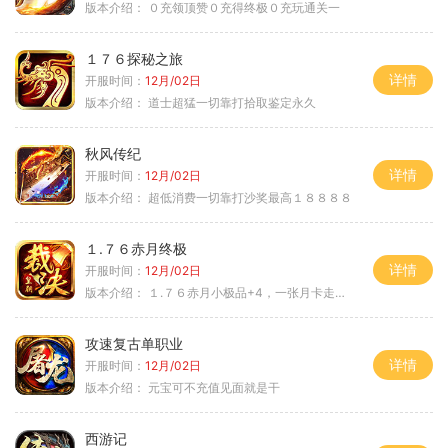
版本介绍：
０充领顶赞０充得终极０充玩通关一
１７６探秘之旅
详情
开服时间：
12月/02日
版本介绍：
道士超猛一切靠打拾取鉴定永久
秋风传纪
详情
开服时间：
12月/02日
版本介绍：
超低消费一切靠打沙奖最高１８８８８
１.７６赤月终极
详情
开服时间：
12月/02日
版本介绍：
１.７６赤月小极品+4，一张月卡走天涯a
攻速复古单职业
详情
开服时间：
12月/02日
版本介绍：
元宝可不充值见面就是干
西游记