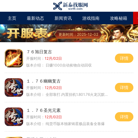
主页
最新动态
新闻资讯
游戏指南
攻略秘籍
更新时间：2025-12-02
７６旭日复古
详情
开服时间：
12月/02日
版本介绍：
日赚1000自动捡物自动回収
１．７６幽幽复古
详情
开服时间：
12月/02日
版本介绍：
全部靠打.内置挂机1.801.76火龙沉默微变
１．７６圣光元素
详情
开服时间：
12月/02日
版本介绍：
纯货币版本独家铸星极品装备全靠爆