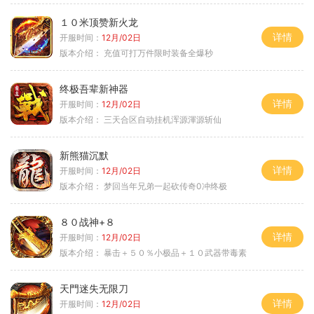
１０米顶赞新火龙
详情
开服时间：
12月/02日
版本介绍：
充值可打万件限时装备全爆秒
终极吾辈新神器
详情
开服时间：
12月/02日
版本介绍：
三天合区自动挂机浑源渾源斩仙
新熊猫沉默
详情
开服时间：
12月/02日
版本介绍：
梦回当年兄弟一起砍传奇0冲终极
８０战神+８
详情
开服时间：
12月/02日
版本介绍：
暴击＋５０％小极品＋１０武器带毒素
天門迷失无限刀
详情
开服时间：
12月/02日